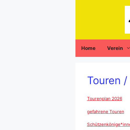
Zum
Inhalt
springen
Home
Verein
Touren /
Tourenplan 2026
gefahrene Touren
Schützenkönige*inn