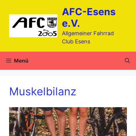
Zum
AFC-Esens
Inhalt
springen
e.V.
Allgemeiner Fahrrad
Club Esens
Menü
Muskelbilanz