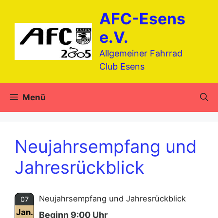
Zum
AFC-Esens
Inhalt
springen
e.V.
Allgemeiner Fahrrad
Club Esens
Menü
Neujahrsempfang und
Jahresrückblick
Neujahrsempfang und Jahresrückblick
07
Jan.
Beginn 9:00 Uhr