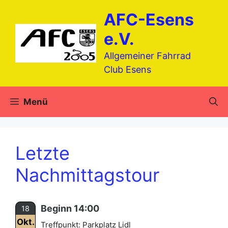
Zum
AFC-Esens
Inhalt
springen
e.V.
Allgemeiner Fahrrad
Club Esens
Menü
Letzte
Nachmittagstour
Beginn 14:00
18
Okt.
Treffpunkt: Parkplatz Lidl