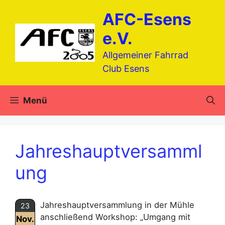
Zum
AFC-Esens
Inhalt
springen
e.V.
Allgemeiner Fahrrad
Club Esens
Menü
Jahreshauptversamml
ung
Jahreshauptversammlung in der Mühle
23
anschließend Workshop: „Umgang mit
Nov.