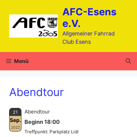
Zum
AFC-Esens
Inhalt
springen
e.V.
Allgemeiner Fahrrad
Club Esens
Menü
Abendtour
Abendtour
21
Sep.
Beginn 18:00
2022
Treffpunkt: Parkplatz Lidl